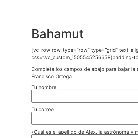
MENU
MERCH
TOUR
Bahamut
[vc_row row_type=”row” type=”grid” text_ali
css=”.vc_custom_1505545256658{padding-top:
Completa los campos de abajo para bajar la s
Francisco Ortega
Tu nombre
Tu correo
¿Cuál es el apellido de Alex, la astrónoma y